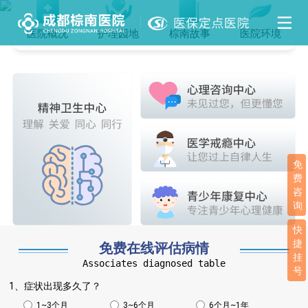
医院概况
护理园地
棕南故事
医院环境
免
费
咨
询
快
捷
免费在线评估病情
挂
Associates diagnosed table
号
1、症状出现多久了？
1~3个月
3~6个月
6个月~1年