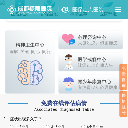
医院概况
护理园地
棕南故事
医院环境
免
费
咨
询
快
捷
免费在线评估病情
挂
Associates diagnosed table
号
1、症状出现多久了？
1~3个月
3~6个月
6个月~1年