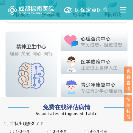
医院概况
护理园地
棕南故事
医院环境
免
费
咨
询
快
捷
免费在线评估病情
挂
Associates diagnosed table
号
1、症状出现多久了？
1~3个月
3~6个月
6个月~1年