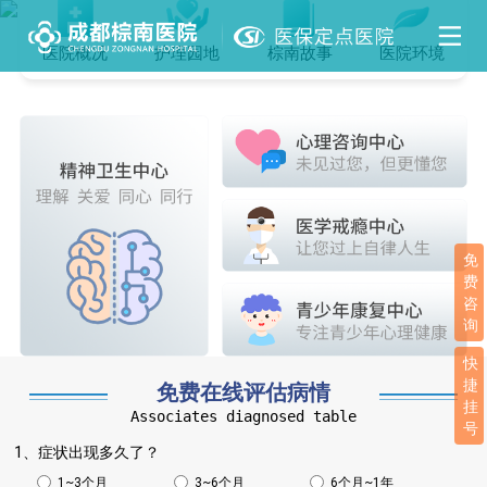
医院概况
护理园地
棕南故事
医院环境
免
费
咨
询
快
捷
免费在线评估病情
挂
Associates diagnosed table
号
1、症状出现多久了？
1~3个月
3~6个月
6个月~1年