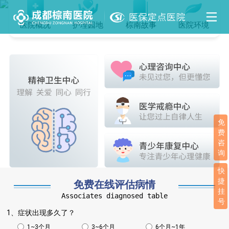
医院概况
护理园地
棕南故事
医院环境
免
费
咨
询
快
捷
免费在线评估病情
挂
Associates diagnosed table
号
1、症状出现多久了？
1~3个月
3~6个月
6个月~1年