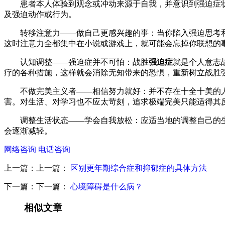
患者本人体验到观念或冲动来源于自我，并意识到强迫症状
及强迫动作或行为。
转移注意力——做自己更感兴趣的事：当你陷入强迫思考和
这时注意力全都集中在小说或游戏上，就可能会忘掉你联想的
认知调整——强迫症并不可怕：战胜
强迫症
就是个人意志
疗的各种措施，这样就会消除无知带来的恐惧，重新树立战胜
不做完美主义者——相信努力就好：并不存在十全十美的人
害。对生活、对学习也不应太苛刻，追求极端完美只能适得其
调整生活状态——学会自我放松：应适当地的调整自己的生
会逐渐减轻。
网络咨询
电话咨询
上一篇：上一篇：
区别更年期综合症和抑郁症的具体方法
下一篇：下一篇：
心境障碍是什么病？
相似文章