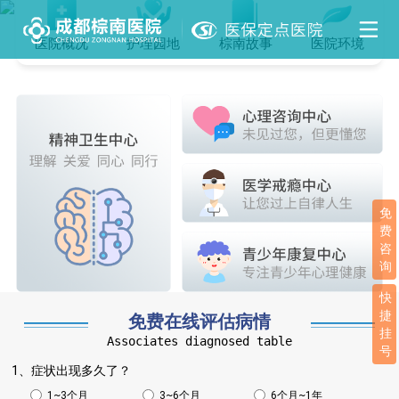
医院概况
护理园地
棕南故事
医院环境
免
费
咨
询
快
捷
免费在线评估病情
挂
Associates diagnosed table
号
1、症状出现多久了？
1~3个月
3~6个月
6个月~1年